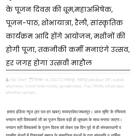
के पूजन दिवस की धूम,महाअभिषेक,
पूजन-पाठ, शोभायात्रा, रैली, सांस्कृतिक
कार्यक्रम आदि होंगे आयोजन, मशीनों की
होगी पूजा, तकनीकी कर्मी मनाएंगे उत्सव,
हर जगह होगा उत्सवी माहौल
City Chief
सितंबर 16, 2022
जबलपुर,
जबलपुर jabalpur MP,
aajtak,
abpnews,
Good news today,
googlenews,
Top,
TRAIN,
whatsapp,
whether update,
हमारा इंडिया न्यूज (हर पल हर खबर) मध्यप्रदेश/जबलपुर। आज सृष्टि के रचियता
भगवान श्री विश्वकर्मा जी का पूजन दिवस बड़ी ही धूमधाम के साथ मनाया जाएगा।
भगवान श्री विश्वकर्मा के पूजन दिवस को लेकर एक दिन पूर्व से ही संस्कारधानी व
ग्रामीण क्षेत्रों में विश्वकर्मा समाज के सामाजिक बंधुओं के द्वारा सांस्कृति व धार्मिक