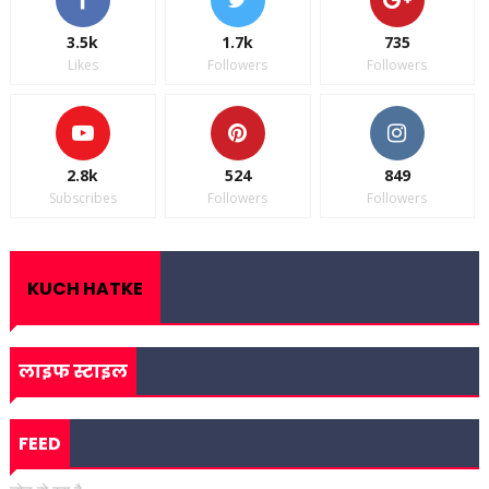
3.5k
1.7k
735
Likes
Followers
Followers
2.8k
524
849
Subscribes
Followers
Followers
KUCH HATKE
लाइफ स्टाइल
FEED