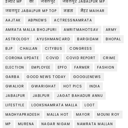
इन्दौर MP
को
जबलपुर
जबलपुर JABALPUR MP
जबलपुर JABALPUR MP TOP
नम्रता
मैहर MAIHAR
AAJTAK
ABPNEWS
ACTRESSNAMRATA
AMRATA MALLA BHOJPURI
AMRITMAHOTSAV
ARMY
ASTROLOGY
AYUSHMANCARD
BARGIDAM
BHOPAL
BJP
CHALLAN
CITYBUS
CONGRESS
CORONA UPDATE
COVID
COVID REPORT
CRIME
ELECTION
EMPLOYEE
EPFO
FARMER
FASHION
GARBA
GOOD NEWS TODAY
GOOGLENEWS
GWALIOR
GWARIGHAT
HOT PICS
INDIA
JABALPUR
JABLPUR
JAGAT BAHADUR ANNU
LIFESTYLE
LOOKSNAMRATA MALLA
LOOT
MADHYAPRADESH
MALLA HOT
MAYOR
MOUNI ROY
MP
MURENA
NAGAR NIGAM
NAMRATA MALLAN