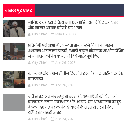
जबलपुर शहर
जानिए यह शख्स से कैसे बना एक शख्सियत, देखिए यह खबर
और जानिए आखिर कौन है यह शख्स
City Chief
May 16, 2023
प्रतियोगी परीक्षाओं में सफलता प्राप्त करने विषय का गहन
अध्ययन और समझ जरूरी, प्रभारी सयुंक्त संचालक आशीष दीक्षित
ने ज्ञानाश्रय कोचिंग क्लास में दिये महत्वपूर्ण टिप्स
City Chief
Apr 26, 2023
कान्हा राष्ट्रीय उद्यान में तीन दिवसीय इंटरनेशनल वाईल्ड लाईफ
कॉन्फ्रेन्स
City Chief
Apr 26, 2023
बड़ी खबर: अब जबलपुर में बदमाशों, अपराधियों की खैर नहीं,
कलेक्टर, एसपी, कमिश्नर और भी बड़े-बड़े अधिकारियों की हुई
बैठक, दिए गए यह कार्यवाही करने के सख्त से सख्त निर्देश,
देखिए यह जरूरी खबर
City Chief
Apr 24, 2023