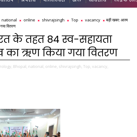
ज्योतिष
अपराध
पॉलीटिक्स
खेल
व्यवसाय
लाइफ स्ट
national
online
shivrajsingh
Top
vacancy
बड़ी खबर: आत्म
 गया वितरण
ारत के तहत 84 स्व-सहायता
लाख का ऋण किया गया वितरण
rology,
Bhopal,
national,
online,
shivrajsingh,
Top,
vacancy,