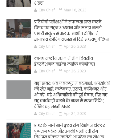
शख्स
City Chief
May 16, 2023
प्रतियोगी परीक्षाओं में सफलता प्राप्त करने
विषय का गहन अध्ययन और समझ जरूरी,
प्रभारी सयुंक्त संचालक आशीष दीक्षित ने
ज्ञानाश्रय कोचिंग क्लास में दिये महत्वपूर्ण टिप्स
City Chief
Apr 26, 2023
कान्हा राष्ट्रीय उद्यान में तीन दिवसीय
इंटरनेशनल वाईल्ड लाईफ कॉन्फ्रेन्स
City Chief
Apr 26, 2023
बड़ी खबर: अब जबलपुर में बदमाशों, अपराधियों
की खैर नहीं, कलेक्टर, एसपी, कमिश्नर और
भी बड़े-बड़े अधिकारियों की हुई बैठक, दिए गए
यह कार्यवाही करने के सख्त से सख्त निर्देश,
देखिए यह जरूरी खबर
City Chief
Apr 24, 2023
शहर के जाने माने हृदय रोग विशेषज्ञ डॉक्टर
पुष्पराज पटेल और उनकी पत्नी स्त्री रोग
विशेषज्ञ डॉक्टर कावेरी शा पटेल का सोशल