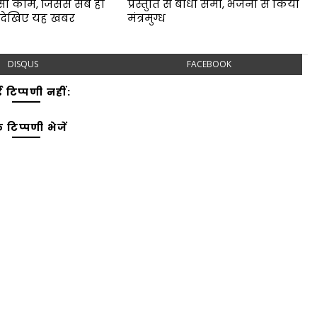
सा काम, जिससे सब हो
प्रस्तुति से बांधा समा, भजनों से किया
 देखिए यह खबर
मंत्रमुग्ध
DISQUS
FACEBOOK
 टिप्पणी नहीं:
 टिप्पणी भेजें