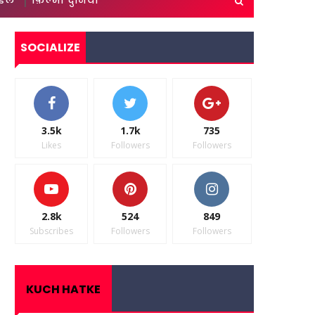
ाइल
फ़िल्मी दुनिया
SOCIALIZE
3.5k
1.7k
735
Likes
Followers
Followers
2.8k
524
849
Subscribes
Followers
Followers
KUCH HATKE