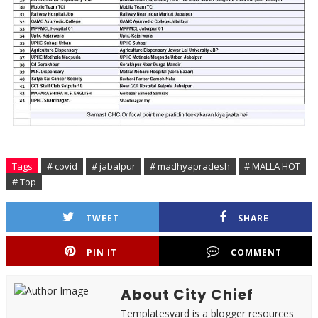
Tags
# covid
# jabalpur
# madhyapradesh
# MALLA HOT
# Top
TWEET
SHARE
PIN IT
COMMENT
About City Chief
Templatesyard is a blogger resources