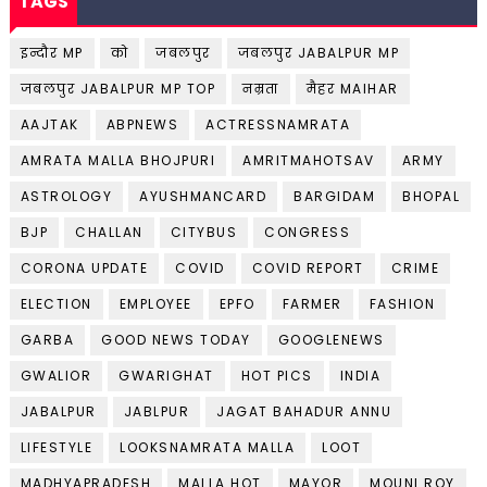
TAGS
इन्दौर MP
को
जबलपुर
जबलपुर JABALPUR MP
जबलपुर JABALPUR MP TOP
नम्रता
मैहर MAIHAR
AAJTAK
ABPNEWS
ACTRESSNAMRATA
AMRATA MALLA BHOJPURI
AMRITMAHOTSAV
ARMY
ASTROLOGY
AYUSHMANCARD
BARGIDAM
BHOPAL
BJP
CHALLAN
CITYBUS
CONGRESS
CORONA UPDATE
COVID
COVID REPORT
CRIME
ELECTION
EMPLOYEE
EPFO
FARMER
FASHION
GARBA
GOOD NEWS TODAY
GOOGLENEWS
GWALIOR
GWARIGHAT
HOT PICS
INDIA
JABALPUR
JABLPUR
JAGAT BAHADUR ANNU
LIFESTYLE
LOOKSNAMRATA MALLA
LOOT
MADHYAPRADESH
MALLA HOT
MAYOR
MOUNI ROY