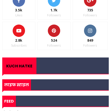
3.5k
1.7k
735
Likes
Followers
Followers
2.8k
524
849
Subscribes
Followers
Followers
KUCH HATKE
लाइफ स्टाइल
FEED