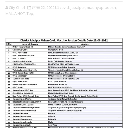
City Chief
अगस्त 22, 2022
covid,
jabalpur,
madhyapradesh,
MALLA HOT,
Top,