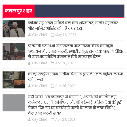
जबलपुर शहर
जानिए यह शख्स से कैसे बना एक शख्सियत, देखिए यह खबर
और जानिए आखिर कौन है यह शख्स
City Chief
May 16, 2023
प्रतियोगी परीक्षाओं में सफलता प्राप्त करने विषय का गहन
अध्ययन और समझ जरूरी, प्रभारी सयुंक्त संचालक आशीष दीक्षित
ने ज्ञानाश्रय कोचिंग क्लास में दिये महत्वपूर्ण टिप्स
City Chief
Apr 26, 2023
कान्हा राष्ट्रीय उद्यान में तीन दिवसीय इंटरनेशनल वाईल्ड लाईफ
कॉन्फ्रेन्स
City Chief
Apr 26, 2023
बड़ी खबर: अब जबलपुर में बदमाशों, अपराधियों की खैर नहीं,
कलेक्टर, एसपी, कमिश्नर और भी बड़े-बड़े अधिकारियों की हुई
बैठक, दिए गए यह कार्यवाही करने के सख्त से सख्त निर्देश,
देखिए यह जरूरी खबर
City Chief
Apr 24, 2023