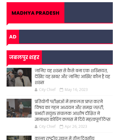
MADHYA PRADESH
AD
जबलपुर शहर
जानिए यह शख्स से कैसे बना एक शख्सियत,
देखिए यह खबर और जानिए आखिर कौन है यह
शख्स
City Chief
May 16, 2023
प्रतियोगी परीक्षाओं में सफलता प्राप्त करने
विषय का गहन अध्ययन और समझ जरूरी,
प्रभारी सयुंक्त संचालक आशीष दीक्षित ने
ज्ञानाश्रय कोचिंग क्लास में दिये महत्वपूर्ण टिप्स
City Chief
Apr 26, 2023
कान्हा राष्ट्रीय उद्यान में तीन दिवसीय