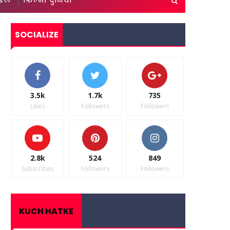
ाइल
फ़िल्मी दुनिया
SOCIALIZE
3.5k
1.7k
735
Likes
Followers
Followers
2.8k
524
849
Subscribes
Followers
Followers
KUCH HATKE