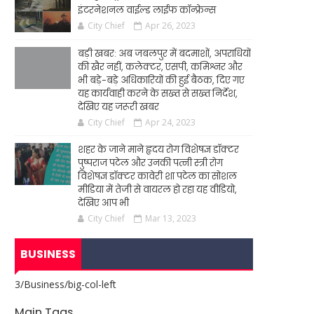
इंटरनेशनल वाईल्ड लाईफ कॉन्फ्रेन्स
City Chief
Apr 26, 2023
बड़ी खबर: अब जबलपुर में बदमाशों, अपराधियों
की खैर नहीं, कलेक्टर, एसपी, कमिश्नर और
भी बड़े-बड़े अधिकारियों की हुई बैठक, दिए गए
यह कार्यवाही करने के सख्त से सख्त निर्देश,
देखिए यह जरूरी खबर
City Chief
Apr 24, 2023
शहर के जाने माने हृदय रोग विशेषज्ञ डॉक्टर
पुष्पराज पटेल और उनकी पत्नी स्त्री रोग
विशेषज्ञ डॉक्टर कावेरी शा पटेल का सोशल
मीडिया में तेजी से वायरल हो रहा यह वीडियो,
देखिए आप भी
City Chief
Mar 13, 2023
BUSINESS
3/Business/big-col-left
Main Tags