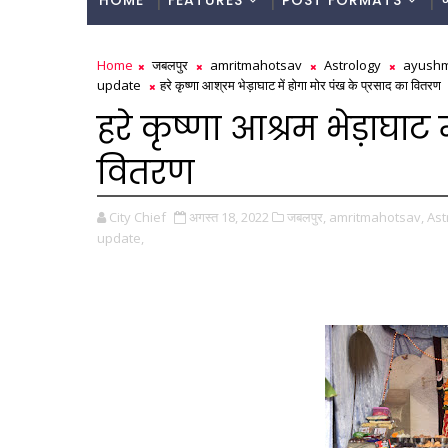
HOME
FEATURES
POST FORMATS
Home
जबलपुर
amritmahotsav
Astrology
ayush
update
हरे कृष्णा आश्रम भेड़ाघाट में होगा मोर पंख के प्रसाद का वितरण
हरे कृष्णा आश्रम भेड़ाघाट 
वितरण
City Chief
अगस्त 18, 2022
जबलपुर,
amritmahotsav,
Ast
update,