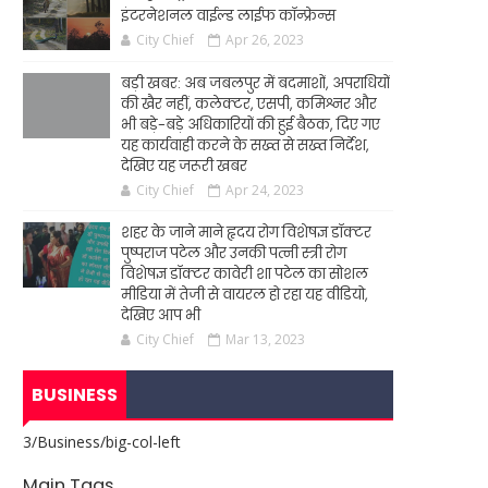
इंटरनेशनल वाईल्ड लाईफ कॉन्फ्रेन्स
City Chief
Apr 26, 2023
बड़ी खबर: अब जबलपुर में बदमाशों, अपराधियों
की खैर नहीं, कलेक्टर, एसपी, कमिश्नर और
भी बड़े-बड़े अधिकारियों की हुई बैठक, दिए गए
यह कार्यवाही करने के सख्त से सख्त निर्देश,
देखिए यह जरूरी खबर
City Chief
Apr 24, 2023
शहर के जाने माने हृदय रोग विशेषज्ञ डॉक्टर
पुष्पराज पटेल और उनकी पत्नी स्त्री रोग
विशेषज्ञ डॉक्टर कावेरी शा पटेल का सोशल
मीडिया में तेजी से वायरल हो रहा यह वीडियो,
देखिए आप भी
City Chief
Mar 13, 2023
BUSINESS
3/Business/big-col-left
Main Tags