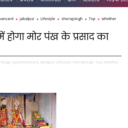
ज्योतिष
अपराध
पॉलीटिक्स
खेल
व्यवसाय
लाइफ स्ट
mancard
jabalpur
Lifestyle
shivrajsingh
Top
whether
में होगा मोर पंख के प्रसाद का
rology,
ayushmancard,
jabalpur,
Lifestyle,
shivrajsingh,
Top,
whether