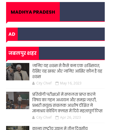
MADHYA PRADESH
AD
जबलपुर शहर
जानिए यह शख्स से कैसे बना एक शख्सियत,
देखिए यह खबर और जानिए आखिर कौन है यह
शख्स
City Chief
May 16, 2023
प्रतियोगी परीक्षाओं में सफलता प्राप्त करने
विषय का गहन अध्ययन और समझ जरूरी,
प्रभारी सयुंक्त संचालक आशीष दीक्षित ने
ज्ञानाश्रय कोचिंग क्लास में दिये महत्वपूर्ण टिप्स
City Chief
Apr 26, 2023
कान्हा राष्ट्रीय उद्यान में तीन दिवसीय