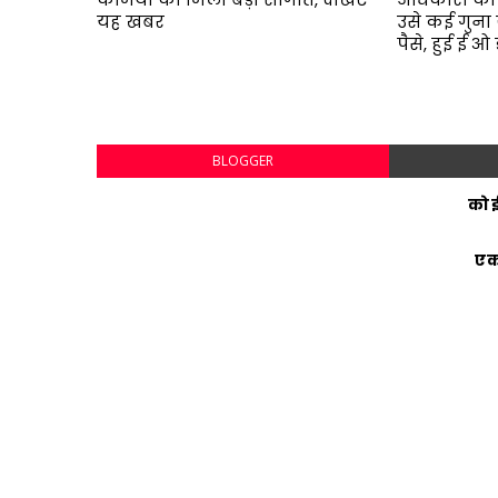
यह खबर
उसे कई गुना 
पैसे, हुई ई ओ
BLOGGER
कोई
एक