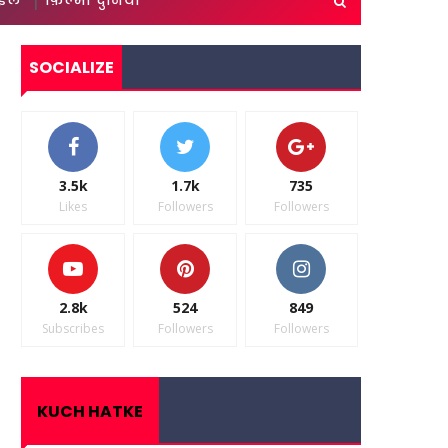
ाइल
फ़िल्मी दुनिया
SOCIALIZE
3.5k
1.7k
735
Likes
Followers
Followers
2.8k
524
849
Subscribes
Followers
Followers
KUCH HATKE