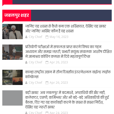
जबलपुर शहर
जानिए यह शख्स से कैसे बना एक शख्सियत, देखिए यह खबर
और जानिए आखिर कौन है यह शख्स
City Chief
May 16, 2023
प्रतियोगी परीक्षाओं में सफलता प्राप्त करने विषय का गहन
अध्ययन और समझ जरूरी, प्रभारी सयुंक्त संचालक आशीष दीक्षित
ने ज्ञानाश्रय कोचिंग क्लास में दिये महत्वपूर्ण टिप्स
City Chief
Apr 26, 2023
कान्हा राष्ट्रीय उद्यान में तीन दिवसीय इंटरनेशनल वाईल्ड लाईफ
कॉन्फ्रेन्स
City Chief
Apr 26, 2023
बड़ी खबर: अब जबलपुर में बदमाशों, अपराधियों की खैर नहीं,
कलेक्टर, एसपी, कमिश्नर और भी बड़े-बड़े अधिकारियों की हुई
बैठक, दिए गए यह कार्यवाही करने के सख्त से सख्त निर्देश,
देखिए यह जरूरी खबर
City Chief
Apr 24, 2023