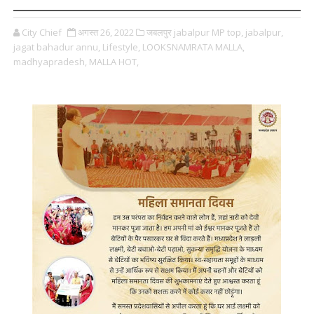
City Chief
अगस्त 26, 2022
जबलपुर jabalpur MP top,
jabalpur,
jagat bahadur annu,
Lifestyle,
LOOKSNAMRATA MALLA,
madhyapradesh,
MALLA HOT,