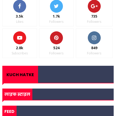
3.5k
1.7k
735
Likes
Followers
Followers
2.8k
524
849
Subscribes
Followers
Followers
KUCH HATKE
लाइफ स्टाइल
FEED