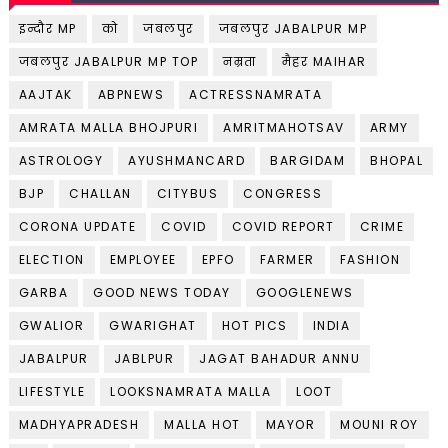
इन्दौर MP
को
जबलपुर
जबलपुर JABALPUR MP
जबलपुर JABALPUR MP TOP
नम्रता
मैहर MAIHAR
AAJTAK
ABPNEWS
ACTRESSNAMRATA
AMRATA MALLA BHOJPURI
AMRITMAHOTSAV
ARMY
ASTROLOGY
AYUSHMANCARD
BARGIDAM
BHOPAL
BJP
CHALLAN
CITYBUS
CONGRESS
CORONA UPDATE
COVID
COVID REPORT
CRIME
ELECTION
EMPLOYEE
EPFO
FARMER
FASHION
GARBA
GOOD NEWS TODAY
GOOGLENEWS
GWALIOR
GWARIGHAT
HOT PICS
INDIA
JABALPUR
JABLPUR
JAGAT BAHADUR ANNU
LIFESTYLE
LOOKSNAMRATA MALLA
LOOT
MADHYAPRADESH
MALLA HOT
MAYOR
MOUNI ROY