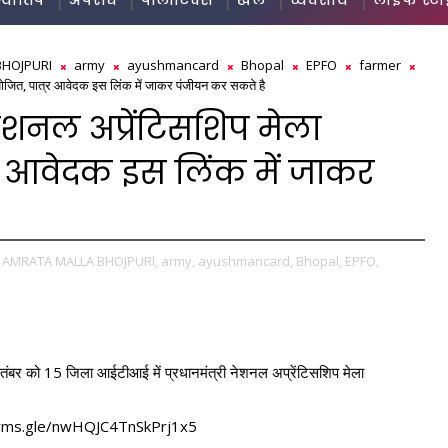
ज्योतिष
अपराध
पॉलीटिक्स
खेल
व्यवसाय
लाइफ स्ट
BHOJPURI
army
ayushmancard
Bhopal
EPFO
farmer
जित, पात्र आवेदक इस लिंक में जाकर पंजीयन कर सकते है
नेशनल अप्रेंटिसशिप मेला
 आवेदक इस लिंक में जाकर
AMRATA MALLA BHOJPURI,
army,
ayushmancard,
Bhopal,
EPFO,
ंबर को 15 जिला आईटीआई में प्रधानमंत्री नेशनल अप्रेंटिसशिप मेला 
orms.gle/nwHQJC4TnSkPrj1x5