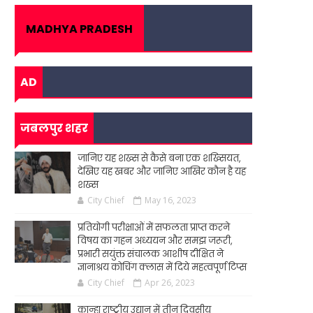
MADHYA PRADESH
AD
जबलपुर शहर
जानिए यह शख्स से कैसे बना एक शख्सियत,
देखिए यह खबर और जानिए आखिर कौन है यह
शख्स
City Chief
May 16, 2023
प्रतियोगी परीक्षाओं में सफलता प्राप्त करने
विषय का गहन अध्ययन और समझ जरूरी,
प्रभारी सयुंक्त संचालक आशीष दीक्षित ने
ज्ञानाश्रय कोचिंग क्लास में दिये महत्वपूर्ण टिप्स
City Chief
Apr 26, 2023
कान्हा राष्ट्रीय उद्यान में तीन दिवसीय