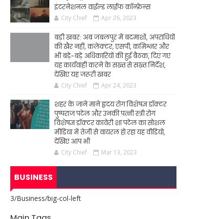
इंटरनेशनल वाईल्ड लाईफ कॉन्फ्रेन्स
City Chief
Apr 26, 2023
बड़ी खबर: अब जबलपुर में बदमाशों, अपराधियों
की खैर नहीं, कलेक्टर, एसपी, कमिश्नर और
भी बड़े-बड़े अधिकारियों की हुई बैठक, दिए गए
यह कार्यवाही करने के सख्त से सख्त निर्देश,
देखिए यह जरूरी खबर
City Chief
Apr 24, 2023
शहर के जाने माने हृदय रोग विशेषज्ञ डॉक्टर
पुष्पराज पटेल और उनकी पत्नी स्त्री रोग
विशेषज्ञ डॉक्टर कावेरी शा पटेल का सोशल
मीडिया में तेजी से वायरल हो रहा यह वीडियो,
देखिए आप भी
City Chief
Mar 13, 2023
BUSINESS
3/Business/big-col-left
Main Tags