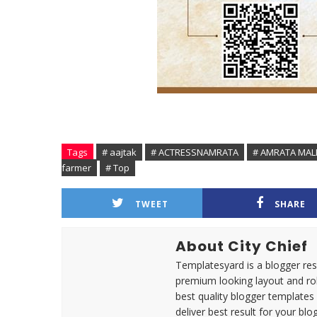
Tags
# aajtak
# ACTRESSNAMRATA
# AMRATA MAL
farmer
# Top
TWEET
SHARE
About City Chief
Templatesyard is a blogger reso
premium looking layout and rob
best quality blogger templates
deliver best result for your blog