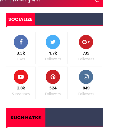
ाइल
फ़िल्मी दुनिया
SOCIALIZE
3.5k
1.7k
735
Likes
Followers
Followers
2.8k
524
849
Subscribes
Followers
Followers
KUCH HATKE