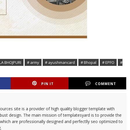
LA BHOJPURI
# army
# ayushmancard
# Bhopal
# EPFO
#
PIN IT
COMMENT
urces site is a provider of high quality blogger template with
ust design. The main mission of templatesyard is to provide the
 which are professionally designed and perfectlly seo optimized to
.