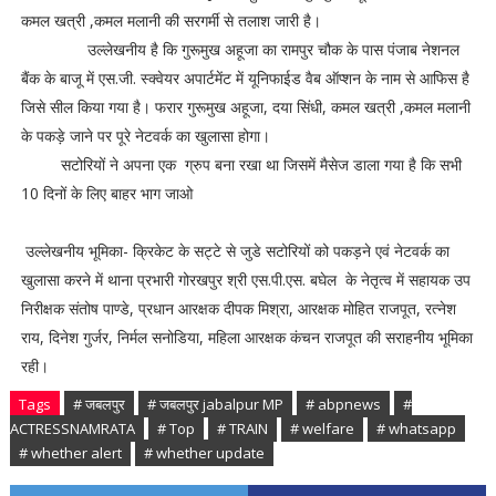
कमल खत्री ,कमल मलानी की सरगर्मी से तलाश जारी है।
उल्लेखनीय है कि गुरूमुख अहूजा का रामपुर चौक के पास पंजाब नेशनल
बैंक के बाजू में एस.जी. स्क्वेयर अपार्टमेंट में यूनिफाईड वैब ऑप्शन के नाम से आफिस है
जिसे सील किया गया है। फरार गुरूमुख अहूजा, दया सिंधी, कमल खत्री ,कमल मलानी
के पकड़े जाने पर पूरे नेटवर्क का खुलासा होगा।
सटोरियों ने अपना एक ग्रुप बना रखा था जिसमें मैसेज डाला गया है कि सभी
10 दिनों के लिए बाहर भाग जाओ
उल्लेखनीय भूमिका- क्रिकेट के सट्टे से जुडे सटोरियों को पकड़ने एवं नेटवर्क का
खुलासा करने में थाना प्रभारी गोरखपुर श्री एस.पी.एस. बघेल के नेतृत्व में सहायक उप
निरीक्षक संतोष पाण्डे, प्रधान आरक्षक दीपक मिश्रा, आरक्षक मोहित राजपूत, रत्नेश
राय, दिनेश गुर्जर, निर्मल सनोडिया, महिला आरक्षक कंचन राजपूत की सराहनीय भूमिका
रही।
Tags
# जबलपुर
# जबलपुर jabalpur MP
# abpnews
#
ACTRESSNAMRATA
# Top
# TRAIN
# welfare
# whatsapp
# whether alert
# whether update