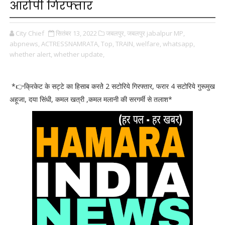
आरोपी गिरफ्तार
City Chief
सितंबर 13, 2022
जबलपुर,
जबलपुर jabalpur MP,
abpnews,
ACTRESSNAMRATA,
Top,
TRAIN,
welfare,
whatsapp,
whether alert,
whether update,
*👉क्रिकेट के सट्टे का हिसाब करतेे 2 सटोरिये गिरफ्तार, फरार 4 सटोरिये गुरूमुख
अहूजा, दया सिंधी, कमल खत्री ,कमल मलानी की सरगर्मी से तलाश*