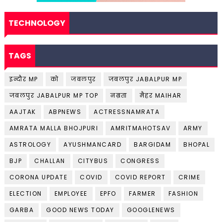
TECHNOLOGY
TAGS
इन्दौर MP
को
जबलपुर
जबलपुर JABALPUR MP
जबलपुर JABALPUR MP TOP
नम्रता
मैहर MAIHAR
AAJTAK
ABPNEWS
ACTRESSNAMRATA
AMRATA MALLA BHOJPURI
AMRITMAHOTSAV
ARMY
ASTROLOGY
AYUSHMANCARD
BARGIDAM
BHOPAL
BJP
CHALLAN
CITYBUS
CONGRESS
CORONA UPDATE
COVID
COVID REPORT
CRIME
ELECTION
EMPLOYEE
EPFO
FARMER
FASHION
GARBA
GOOD NEWS TODAY
GOOGLENEWS