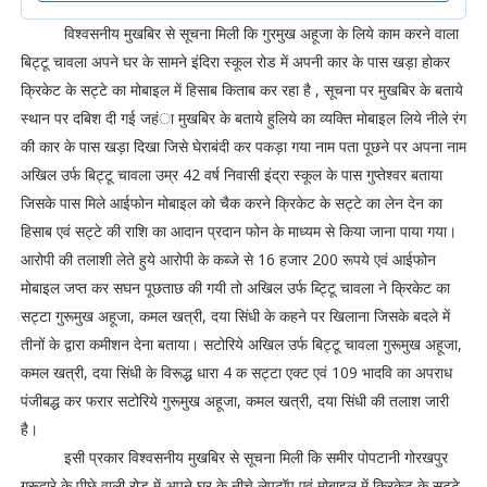
विश्वसनीय मुखबिर से सूचना मिली कि गुरमुख अहूजा के लिये काम करने वाला
बिट्टू चावला अपने घर के सामने इंदिरा स्कूल रोड में अपनी कार के पास खड़ा होकर
क्रिकेट के सट्टे का मोबाइल में हिसाब किताब कर रहा है , सूचना पर मुखबिर के बताये
स्थान पर दबिश दी गई जहंा मुखबिर के बताये हुलिये का व्यक्ति मोबाइल लिये नीले रंग
की कार के पास खड़ा दिखा जिसे घेराबंदी कर पकड़ा गया नाम पता पूछने पर अपना नाम
अखिल उर्फ बिट्टू चावला उम्र 42 वर्ष निवासी इंद्रा स्कूल के पास गुप्तेश्वर बताया
जिसके पास मिले आईफोन मोबाइल को चैक करने क्रिकेट के सट्टे का लेन देन का
हिसाब एवं सट्टे की राशि का आदान प्रदान फोन के माध्यम से किया जाना पाया गया।
आरोपी की तलाशी लेते हुये आरोपी के कब्जे से 16 हजार 200 रूपये एवं आईफोन
मोबाइल जप्त कर सघन पूछताछ की गयी तो अखिल उर्फ ब्ट्टिू चावला ने क्रिकेट का
सट्टा गुरूमुख अहूजा, कमल खत्री, दया सिंधी के कहने पर खिलाना जिसके बदले में
तीनों के द्वारा कमीशन देना बताया। सटोरिये अखिल उर्फ बिट्टू चावला गुरूमुख अहूजा,
कमल खत्री, दया सिंधी के विरूद्ध धारा 4 क सट्टा एक्ट एवं 109 भादवि का अपराध
पंजीबद्ध कर फरार सटोरिये गुरूमुख अहूजा, कमल खत्री, दया सिंधी की तलाश जारी
है।
इसी प्रकार विश्वसनीय मुखबिर से सूचना मिली कि समीर पोपटानी गोरखपुर
गुरूद्वारे के पीछे वाली रोड में अपने घर के नीचे लेपटॉप एवं मोबाइल में क्रिकेट के सट्टे