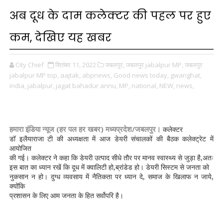
अब दूध के दाम कलेक्टर की पहल पर हुए
कम, देखिए यह खबर
City Chief
सितंबर 11, 2022
जबलपुर,
जबलपुर jabalpur MP,
जबलपुर
jabalpur MP top,
aajtak,
abpnews,
Good news today,
gwarighat,
india,
jabalpur,
jagat bahadur annu,
MP,
national,
NEW,
news,
हमारा इंडिया न्यूज (हर पल हर खबर) मध्यप्रदेश/जबलपुर।
कलेक्टर
डॉ इलैयाराजा टी की अध्यक्षता में आज डेयरी संचालकों की बैठक कलेक्ट्रेट में
आयोजित
की गई। कलेक्टर ने कहा कि डेयरी उत्पाद सीधे तौर पर मानव स्वास्थ्य से जुड़ा है,अतः
इस बात का ध्यान रखें कि दूध में क्वालिटी हो,ब्रांडेड हो। डेयरी सिस्टम से जनता को
नुकसान न हो। दुग्ध व्यवसाय में नैतिकता पर ध्यान दे, समाज के खिलाफ न जाये,
क्योंकि
प्रशासन के लिए आम जनता के हित सर्वोपरि है।