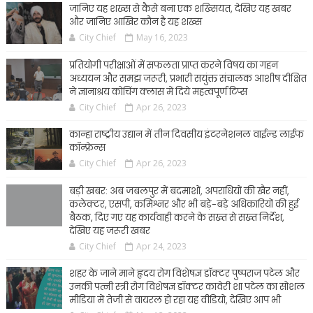
जानिए यह शख्स से कैसे बना एक शख्सियत, देखिए यह खबर
और जानिए आखिर कौन है यह शख्स
City Chief
May 16, 2023
प्रतियोगी परीक्षाओं में सफलता प्राप्त करने विषय का गहन
अध्ययन और समझ जरूरी, प्रभारी सयुंक्त संचालक आशीष दीक्षित
ने ज्ञानाश्रय कोचिंग क्लास में दिये महत्वपूर्ण टिप्स
City Chief
Apr 26, 2023
कान्हा राष्ट्रीय उद्यान में तीन दिवसीय इंटरनेशनल वाईल्ड लाईफ
कॉन्फ्रेन्स
City Chief
Apr 26, 2023
बड़ी खबर: अब जबलपुर में बदमाशों, अपराधियों की खैर नहीं,
कलेक्टर, एसपी, कमिश्नर और भी बड़े-बड़े अधिकारियों की हुई
बैठक, दिए गए यह कार्यवाही करने के सख्त से सख्त निर्देश,
देखिए यह जरूरी खबर
City Chief
Apr 24, 2023
शहर के जाने माने हृदय रोग विशेषज्ञ डॉक्टर पुष्पराज पटेल और
उनकी पत्नी स्त्री रोग विशेषज्ञ डॉक्टर कावेरी शा पटेल का सोशल
मीडिया में तेजी से वायरल हो रहा यह वीडियो, देखिए आप भी