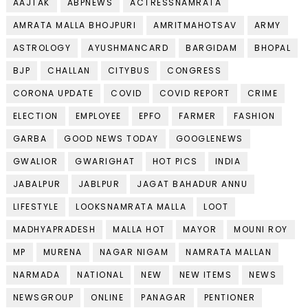
AAJTAK
ABPNEWS
ACTRESSNAMRATA
AMRATA MALLA BHOJPURI
AMRITMAHOTSAV
ARMY
ASTROLOGY
AYUSHMANCARD
BARGIDAM
BHOPAL
BJP
CHALLAN
CITYBUS
CONGRESS
CORONA UPDATE
COVID
COVID REPORT
CRIME
ELECTION
EMPLOYEE
EPFO
FARMER
FASHION
GARBA
GOOD NEWS TODAY
GOOGLENEWS
GWALIOR
GWARIGHAT
HOT PICS
INDIA
JABALPUR
JABLPUR
JAGAT BAHADUR ANNU
LIFESTYLE
LOOKSNAMRATA MALLA
LOOT
MADHYAPRADESH
MALLA HOT
MAYOR
MOUNI ROY
MP
MURENA
NAGAR NIGAM
NAMRATA MALLAN
NARMADA
NATIONAL
NEW
NEW ITEMS
NEWS
NEWSGROUP
ONLINE
PANAGAR
PENTIONER