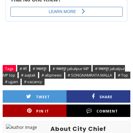
Tags
# को
# जबलपुर
# जबलपुर jabalpur MP
# जबलपुर jabalpur
MP top
# aajtak
# abpnews
# SONGNAMRATA MALLA
# Top
# ujjain
# vacancy
TWEET
SHARE
PIN IT
COMMENT
About City Chief