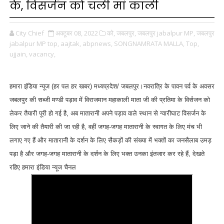
के, विसर्जन को चली मां काली
City Chief
अक्टूबर 08, 2022
को,
जबलपुर,
जबलपुर jabalpur MP,
जबलपुर
jabalpur MP top,
aajtak,
abpnews,
SONGNAMRATA MALLA,
Top,
ujjain,
vacancy,
हमारा इंडिया न्यूज (हर पल हर खबर) मध्यप्रदेश/ जबलपुर।
नवरात्रि के पावन पर्व के अवसर
जबलपुर की सब्जी मण्डी पड़ाव में विराजमान महाकाली माता जी की प्रतिमा के विर्सजन को
लेकर तैयारी पूरी हो गई है, अब मातारानी अपने पड़ाव वाले स्थान से ग्वारीघाट विसर्जन के
लिए जाने की तैयारी की जा रही है, वहीं जगह-जगह मातारानी के स्वागत के लिए मंच भी
लगाए गए हैं और मातारानी के दर्शन के लिए सैकड़ों की संख्या में भक्तों का जनसैलाब उमड़
पड़ा है और जगह-जगह मातारानी के दर्शन के लिए भक्त उनका इंतजार कर रहे हैं, देखते
रहिए हमारा इंडिया न्यूज चैनल