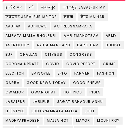
इन्दौर MP
को
जबलपुर
जबलपुर JABALPUR MP
जबलपुर JABALPUR MP TOP
नम्रता
मैहर MAIHAR
AAJTAK
ABPNEWS
ACTRESSNAMRATA
AMRATA MALLA BHOJPURI
AMRITMAHOTSAV
ARMY
ASTROLOGY
AYUSHMANCARD
BARGIDAM
BHOPAL
BJP
CHALLAN
CITYBUS
CONGRESS
CORONA UPDATE
COVID
COVID REPORT
CRIME
ELECTION
EMPLOYEE
EPFO
FARMER
FASHION
GARBA
GOOD NEWS TODAY
GOOGLENEWS
GWALIOR
GWARIGHAT
HOT PICS
INDIA
JABALPUR
JABLPUR
JAGAT BAHADUR ANNU
LIFESTYLE
LOOKSNAMRATA MALLA
LOOT
MADHYAPRADESH
MALLA HOT
MAYOR
MOUNI ROY