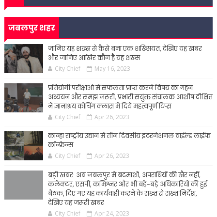
जबलपुर शहर
जानिए यह शख्स से कैसे बना एक शख्सियत, देखिए यह खबर
और जानिए आखिर कौन है यह शख्स
City Chief
May 16, 2023
प्रतियोगी परीक्षाओं में सफलता प्राप्त करने विषय का गहन
अध्ययन और समझ जरूरी, प्रभारी सयुंक्त संचालक आशीष दीक्षित
ने ज्ञानाश्रय कोचिंग क्लास में दिये महत्वपूर्ण टिप्स
City Chief
Apr 26, 2023
कान्हा राष्ट्रीय उद्यान में तीन दिवसीय इंटरनेशनल वाईल्ड लाईफ
कॉन्फ्रेन्स
City Chief
Apr 26, 2023
बड़ी खबर: अब जबलपुर में बदमाशों, अपराधियों की खैर नहीं,
कलेक्टर, एसपी, कमिश्नर और भी बड़े-बड़े अधिकारियों की हुई
बैठक, दिए गए यह कार्यवाही करने के सख्त से सख्त निर्देश,
देखिए यह जरूरी खबर
City Chief
Apr 24, 2023