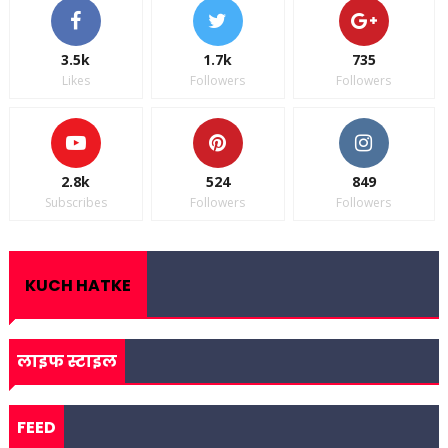
3.5k
1.7k
735
Likes
Followers
Followers
2.8k
524
849
Subscribes
Followers
Followers
KUCH HATKE
लाइफ स्टाइल
FEED