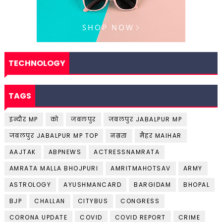
TECHNOLOGY
TAGS
इन्दौर MP
को
जबलपुर
जबलपुर JABALPUR MP
जबलपुर JABALPUR MP TOP
नम्रता
मैहर MAIHAR
AAJTAK
ABPNEWS
ACTRESSNAMRATA
AMRATA MALLA BHOJPURI
AMRITMAHOTSAV
ARMY
ASTROLOGY
AYUSHMANCARD
BARGIDAM
BHOPAL
BJP
CHALLAN
CITYBUS
CONGRESS
CORONA UPDATE
COVID
COVID REPORT
CRIME