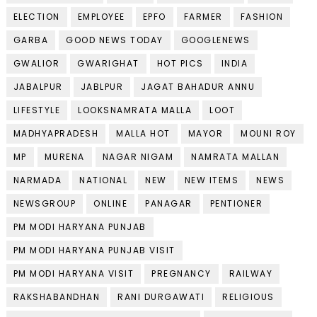
ELECTION
EMPLOYEE
EPFO
FARMER
FASHION
GARBA
GOOD NEWS TODAY
GOOGLENEWS
GWALIOR
GWARIGHAT
HOT PICS
INDIA
JABALPUR
JABLPUR
JAGAT BAHADUR ANNU
LIFESTYLE
LOOKSNAMRATA MALLA
LOOT
MADHYAPRADESH
MALLA HOT
MAYOR
MOUNI ROY
MP
MURENA
NAGAR NIGAM
NAMRATA MALLAN
NARMADA
NATIONAL
NEW
NEW ITEMS
NEWS
NEWSGROUP
ONLINE
PANAGAR
PENTIONER
PM MODI HARYANA PUNJAB
PM MODI HARYANA PUNJAB VISIT
PM MODI HARYANA VISIT
PREGNANCY
RAILWAY
RAKSHABANDHAN
RANI DURGAWATI
RELIGIOUS