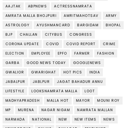
AAJTAK
ABPNEWS
ACTRESSNAMRATA
AMRATA MALLA BHOJPURI
AMRITMAHOTSAV
ARMY
ASTROLOGY
AYUSHMANCARD
BARGIDAM
BHOPAL
BJP
CHALLAN
CITYBUS
CONGRESS
CORONA UPDATE
COVID
COVID REPORT
CRIME
ELECTION
EMPLOYEE
EPFO
FARMER
FASHION
GARBA
GOOD NEWS TODAY
GOOGLENEWS
GWALIOR
GWARIGHAT
HOT PICS
INDIA
JABALPUR
JABLPUR
JAGAT BAHADUR ANNU
LIFESTYLE
LOOKSNAMRATA MALLA
LOOT
MADHYAPRADESH
MALLA HOT
MAYOR
MOUNI ROY
MP
MURENA
NAGAR NIGAM
NAMRATA MALLAN
NARMADA
NATIONAL
NEW
NEW ITEMS
NEWS