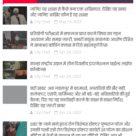
जानिए यह शख्स से कैसे बना एक शख्सियत, देखिए यह खबर
और जानिए आखिर कौन है यह शख्स
City Chief
May 16, 2023
प्रतियोगी परीक्षाओं में सफलता प्राप्त करने विषय का गहन
अध्ययन और समझ जरूरी, प्रभारी सयुंक्त संचालक आशीष दीक्षित
ने ज्ञानाश्रय कोचिंग क्लास में दिये महत्वपूर्ण टिप्स
City Chief
Apr 26, 2023
कान्हा राष्ट्रीय उद्यान में तीन दिवसीय इंटरनेशनल वाईल्ड लाईफ
कॉन्फ्रेन्स
City Chief
Apr 26, 2023
बड़ी खबर: अब जबलपुर में बदमाशों, अपराधियों की खैर नहीं,
कलेक्टर, एसपी, कमिश्नर और भी बड़े-बड़े अधिकारियों की हुई
बैठक, दिए गए यह कार्यवाही करने के सख्त से सख्त निर्देश,
देखिए यह जरूरी खबर
City Chief
Apr 24, 2023
शहर के जाने माने हृदय रोग विशेषज्ञ डॉक्टर पुष्पराज पटेल और
उनकी पत्नी स्त्री रोग विशेषज्ञ डॉक्टर कावेरी शा पटेल का सोशल
मीडिया में तेजी से वायरल हो रहा यह वीडियो, देखिए आप भी