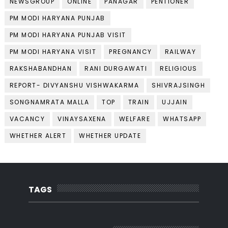
NEWSGROUP
ONLINE
PANAGAR
PENTIONER
PM MODI HARYANA PUNJAB
PM MODI HARYANA PUNJAB VISIT
PM MODI HARYANA VISIT
PREGNANCY
RAILWAY
RAKSHABANDHAN
RANI DURGAWATI
RELIGIOUS
REPORT- DIVYANSHU VISHWAKARMA
SHIVRAJSINGH
SONGNAMRATA MALLA
TOP
TRAIN
UJJAIN
VACANCY
VINAYSAXENA
WELFARE
WHATSAPP
WHETHER ALERT
WHETHER UPDATE
TAGS