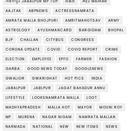
जबलपुर JABALPUR MP TOP
नम्रता
मैहर MAIHAR
AAJTAK
ABPNEWS
ACTRESSNAMRATA
AMRATA MALLA BHOJPURI
AMRITMAHOTSAV
ARMY
ASTROLOGY
AYUSHMANCARD
BARGIDAM
BHOPAL
BJP
CHALLAN
CITYBUS
CONGRESS
CORONA UPDATE
COVID
COVID REPORT
CRIME
ELECTION
EMPLOYEE
EPFO
FARMER
FASHION
GARBA
GOOD NEWS TODAY
GOOGLENEWS
GWALIOR
GWARIGHAT
HOT PICS
INDIA
JABALPUR
JABLPUR
JAGAT BAHADUR ANNU
LIFESTYLE
LOOKSNAMRATA MALLA
LOOT
MADHYAPRADESH
MALLA HOT
MAYOR
MOUNI ROY
MP
MURENA
NAGAR NIGAM
NAMRATA MALLAN
NARMADA
NATIONAL
NEW
NEW ITEMS
NEWS