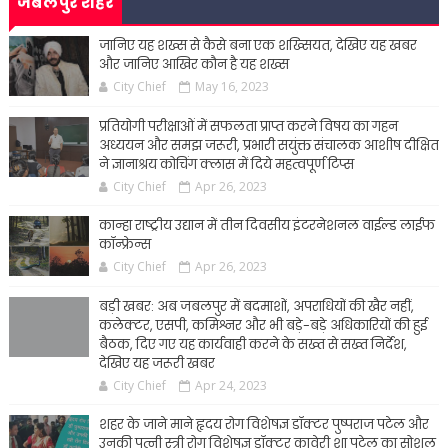
जबलपुर शहर
जानिए यह शख्स से कैसे बना एक शख्सियत, देखिए यह खबर
और जानिए आखिर कौन है यह शख्स
City Chief
May 16, 2023
प्रतियोगी परीक्षाओं में सफलता प्राप्त करने विषय का गहन
अध्ययन और समझ जरूरी, प्रभारी सयुंक्त संचालक आशीष दीक्षित
ने ज्ञानाश्रय कोचिंग क्लास में दिये महत्वपूर्ण टिप्स
City Chief
Apr 26, 2023
कान्हा राष्ट्रीय उद्यान में तीन दिवसीय इंटरनेशनल वाईल्ड लाईफ
कॉन्फ्रेन्स
City Chief
Apr 26, 2023
बड़ी खबर: अब जबलपुर में बदमाशों, अपराधियों की खैर नहीं,
कलेक्टर, एसपी, कमिश्नर और भी बड़े-बड़े अधिकारियों की हुई
बैठक, दिए गए यह कार्यवाही करने के सख्त से सख्त निर्देश,
देखिए यह जरूरी खबर
City Chief
Apr 24, 2023
शहर के जाने माने हृदय रोग विशेषज्ञ डॉक्टर पुष्पराज पटेल और
उनकी पत्नी स्त्री रोग विशेषज्ञ डॉक्टर कावेरी शा पटेल का सोशल