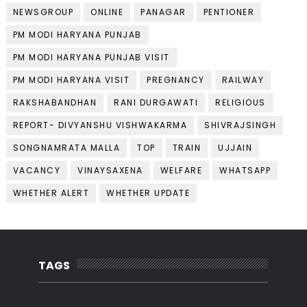
NEWSGROUP
ONLINE
PANAGAR
PENTIONER
PM MODI HARYANA PUNJAB
PM MODI HARYANA PUNJAB VISIT
PM MODI HARYANA VISIT
PREGNANCY
RAILWAY
RAKSHABANDHAN
RANI DURGAWATI
RELIGIOUS
REPORT- DIVYANSHU VISHWAKARMA
SHIVRAJSINGH
SONGNAMRATA MALLA
TOP
TRAIN
UJJAIN
VACANCY
VINAYSAXENA
WELFARE
WHATSAPP
WHETHER ALERT
WHETHER UPDATE
TAGS