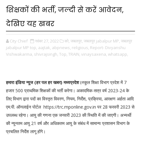
शिक्षकों की भर्ती, जल्दी से करें आवेदन,
देखिए यह खबर
City Chief
नवंबर 27, 2022
को,
जबलपुर,
जबलपुर jabalpur MP,
जबलपुर
jabalpur MP top,
aajtak,
abpnews,
religious,
Report- Divyanshu
Vishwakarma,
shivrajsingh,
Top,
TRAIN,
vinaysaxena,
whatsapp,
हमारा इंडिया न्यूज (हर पल हर खबर) मध्यप्रदेश।
स्कूल शिक्षा विभाग प्रदेश में 7
हजार 500 प्राथमिक शिक्षकों की भर्ती करेगा। अकादमिक-सत्र वर्ष 2023-24 के
लिए विभाग द्वारा पदों का विस्तृत विवरण, नियम, निर्देश, प्रक्रिया, आरक्षण अर्हता आदि
एम.पी. ऑनलाईन पोर्टल https://trc.mponline.gov.in पर 28 फरवरी 2023 से
उपलब्ध रहेगा। आयु की गणना एक जनवरी 2023 की स्थिति में की जाएगी। अभ्यर्थी
की न्यूनतम आयु 21 वर्ष और अधिकतम आयु के संबंध में सामान्य प्रशासन विभाग के
प्रचलित निर्देश लागू होंगे।