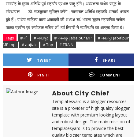
समारोह के मुख्‍य अतिथि पूर्व महापौर प्रभात साहू होंगे। अध्‍यक्षता पाथेय समूह के
संस्‍थापक डॉ. राजकुमार सुमित्र करेंगे। सारस्‍वत अतिथि महा‍कवि आचार्य भगवत
दुबे हैं। पाथेय साहित्‍य कला अकादमी की अध्‍यक्ष डॉ. भावना शुक्‍ल महासचिव राजेश
पाठक प्रवीण एवं संयोजक सचिव डॉ. हर्ष तिवारी ने उपस्थिति का आग्रह किया है।
Tags
# को
# जबलपुर
# जबलपुर jabalpur MP
# जबलपुर jabalpur
MP top
# aajtak
# Top
# TRAIN
TWEET
SHARE
PIN IT
COMMENT
About City Chief
Templatesyard is a blogger resources
site is a provider of high quality blogger
template with premium looking layout
and robust design. The main mission of
templatesyard is to provide the best
quality blogger templates which are