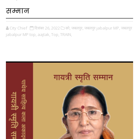
सम्मान
City Chief
दिसंबर 26, 2022
को,
जबलपुर,
जबलपुर jabalpur MP,
जबलपुर
jabalpur MP top,
aajtak,
Top,
TRAIN,