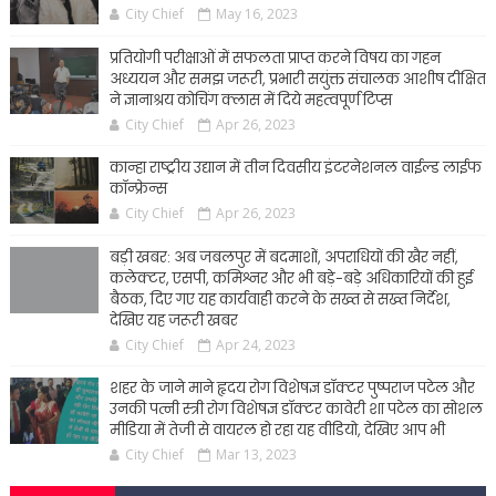
City Chief
May 16, 2023
प्रतियोगी परीक्षाओं में सफलता प्राप्त करने विषय का गहन
अध्ययन और समझ जरूरी, प्रभारी सयुंक्त संचालक आशीष दीक्षित
ने ज्ञानाश्रय कोचिंग क्लास में दिये महत्वपूर्ण टिप्स
City Chief
Apr 26, 2023
कान्हा राष्ट्रीय उद्यान में तीन दिवसीय इंटरनेशनल वाईल्ड लाईफ
कॉन्फ्रेन्स
City Chief
Apr 26, 2023
बड़ी खबर: अब जबलपुर में बदमाशों, अपराधियों की खैर नहीं,
कलेक्टर, एसपी, कमिश्नर और भी बड़े-बड़े अधिकारियों की हुई
बैठक, दिए गए यह कार्यवाही करने के सख्त से सख्त निर्देश,
देखिए यह जरूरी खबर
City Chief
Apr 24, 2023
शहर के जाने माने हृदय रोग विशेषज्ञ डॉक्टर पुष्पराज पटेल और
उनकी पत्नी स्त्री रोग विशेषज्ञ डॉक्टर कावेरी शा पटेल का सोशल
मीडिया में तेजी से वायरल हो रहा यह वीडियो, देखिए आप भी
City Chief
Mar 13, 2023