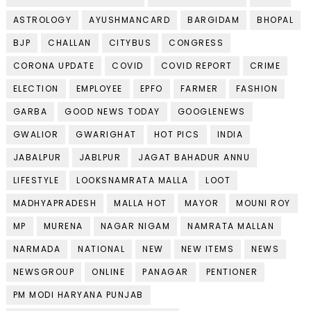
ASTROLOGY
AYUSHMANCARD
BARGIDAM
BHOPAL
BJP
CHALLAN
CITYBUS
CONGRESS
CORONA UPDATE
COVID
COVID REPORT
CRIME
ELECTION
EMPLOYEE
EPFO
FARMER
FASHION
GARBA
GOOD NEWS TODAY
GOOGLENEWS
GWALIOR
GWARIGHAT
HOT PICS
INDIA
JABALPUR
JABLPUR
JAGAT BAHADUR ANNU
LIFESTYLE
LOOKSNAMRATA MALLA
LOOT
MADHYAPRADESH
MALLA HOT
MAYOR
MOUNI ROY
MP
MURENA
NAGAR NIGAM
NAMRATA MALLAN
NARMADA
NATIONAL
NEW
NEW ITEMS
NEWS
NEWSGROUP
ONLINE
PANAGAR
PENTIONER
PM MODI HARYANA PUNJAB