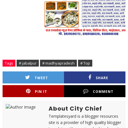
Tags
# jabalpur
# madhyapradesh
# Top
TWEET
SHARE
PIN IT
COMMENT
About City Chief
Templatesyard is a blogger resources
site is a provider of high quality blogger