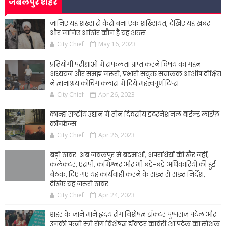
जबलपुर शहर
जानिए यह शख्स से कैसे बना एक शख्सियत, देखिए यह खबर
और जानिए आखिर कौन है यह शख्स
City Chief
May 16, 2023
प्रतियोगी परीक्षाओं में सफलता प्राप्त करने विषय का गहन
अध्ययन और समझ जरूरी, प्रभारी सयुंक्त संचालक आशीष दीक्षित
ने ज्ञानाश्रय कोचिंग क्लास में दिये महत्वपूर्ण टिप्स
City Chief
Apr 26, 2023
कान्हा राष्ट्रीय उद्यान में तीन दिवसीय इंटरनेशनल वाईल्ड लाईफ
कॉन्फ्रेन्स
City Chief
Apr 26, 2023
बड़ी खबर: अब जबलपुर में बदमाशों, अपराधियों की खैर नहीं,
कलेक्टर, एसपी, कमिश्नर और भी बड़े-बड़े अधिकारियों की हुई
बैठक, दिए गए यह कार्यवाही करने के सख्त से सख्त निर्देश,
देखिए यह जरूरी खबर
City Chief
Apr 24, 2023
शहर के जाने माने हृदय रोग विशेषज्ञ डॉक्टर पुष्पराज पटेल और
उनकी पत्नी स्त्री रोग विशेषज्ञ डॉक्टर कावेरी शा पटेल का सोशल