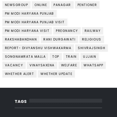
NEWSGROUP
ONLINE
PANAGAR
PENTIONER
PM MODI HARYANA PUNJAB
PM MODI HARYANA PUNJAB VISIT
PM MODI HARYANA VISIT
PREGNANCY
RAILWAY
RAKSHABANDHAN
RANI DURGAWATI
RELIGIOUS
REPORT- DIVYANSHU VISHWAKARMA
SHIVRAJSINGH
SONGNAMRATA MALLA
TOP
TRAIN
UJJAIN
VACANCY
VINAYSAXENA
WELFARE
WHATSAPP
WHETHER ALERT
WHETHER UPDATE
TAGS