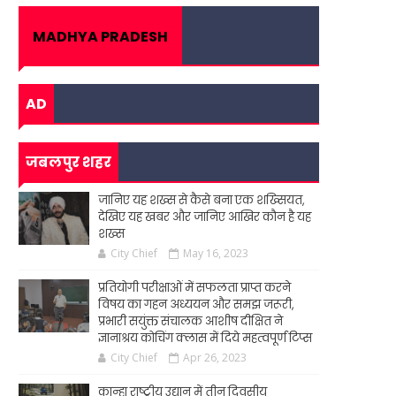
MADHYA PRADESH
AD
जबलपुर शहर
जानिए यह शख्स से कैसे बना एक शख्सियत,
देखिए यह खबर और जानिए आखिर कौन है यह
शख्स
City Chief
May 16, 2023
प्रतियोगी परीक्षाओं में सफलता प्राप्त करने
विषय का गहन अध्ययन और समझ जरूरी,
प्रभारी सयुंक्त संचालक आशीष दीक्षित ने
ज्ञानाश्रय कोचिंग क्लास में दिये महत्वपूर्ण टिप्स
City Chief
Apr 26, 2023
कान्हा राष्ट्रीय उद्यान में तीन दिवसीय