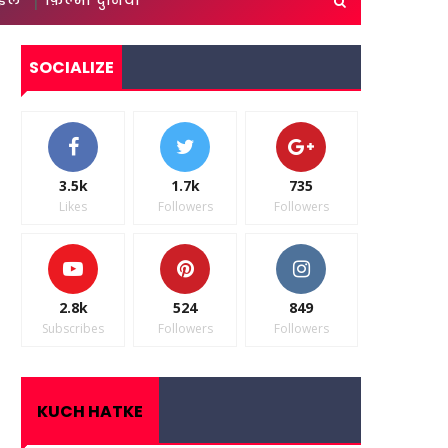
ाइल
फ़िल्मी दुनिया
SOCIALIZE
3.5k
1.7k
735
Likes
Followers
Followers
2.8k
524
849
Subscribes
Followers
Followers
KUCH HATKE