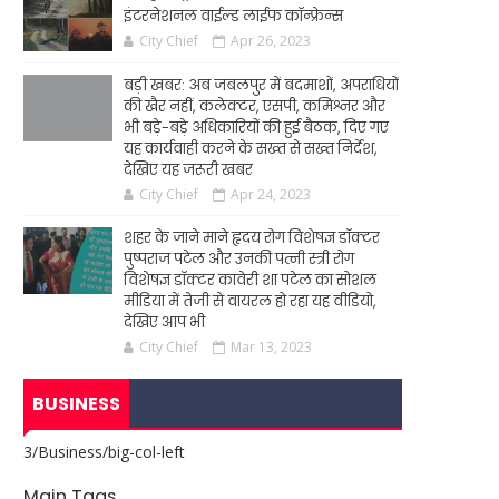
इंटरनेशनल वाईल्ड लाईफ कॉन्फ्रेन्स
City Chief
Apr 26, 2023
बड़ी खबर: अब जबलपुर में बदमाशों, अपराधियों
की खैर नहीं, कलेक्टर, एसपी, कमिश्नर और
भी बड़े-बड़े अधिकारियों की हुई बैठक, दिए गए
यह कार्यवाही करने के सख्त से सख्त निर्देश,
देखिए यह जरूरी खबर
City Chief
Apr 24, 2023
शहर के जाने माने हृदय रोग विशेषज्ञ डॉक्टर
पुष्पराज पटेल और उनकी पत्नी स्त्री रोग
विशेषज्ञ डॉक्टर कावेरी शा पटेल का सोशल
मीडिया में तेजी से वायरल हो रहा यह वीडियो,
देखिए आप भी
City Chief
Mar 13, 2023
BUSINESS
3/Business/big-col-left
Main Tags