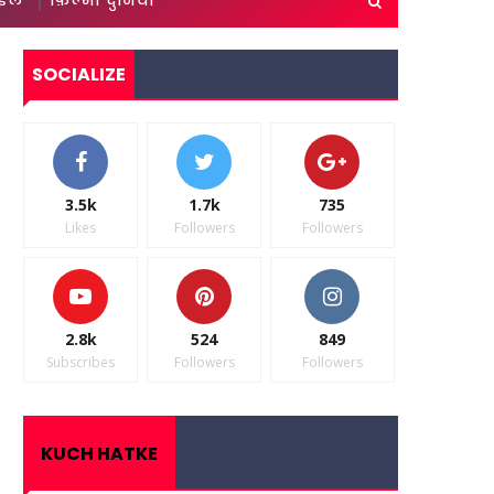
ाइल
फ़िल्मी दुनिया
SOCIALIZE
3.5k
1.7k
735
Likes
Followers
Followers
2.8k
524
849
Subscribes
Followers
Followers
KUCH HATKE