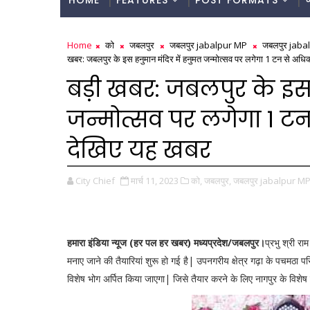
HOME
FEATURES
POST FORMATS
Home
को
जबलपुर
जबलपुर jabalpur MP
जबलपुर jaba
खबर: जबलपुर के इस हनुमान मंदिर में हनुमत जन्मोत्सव पर लगेगा 1 टन से अध
बड़ी खबर: जबलपुर के इस 
जन्मोत्सव पर लगेगा 1 टन
देखिए यह खबर
City Chief
मार्च 11, 2023
को,
जबलपुर,
जबलपुर jabalpur MP
हमारा इंडिया न्यूज (हर पल हर खबर) मध्यप्रदेश/जबलपुर।
प्रभु श्री र
मनाए जाने की तैयारियां शुरू हो गई है| उपनगरीय क्षेत्र गढ़ा के पचमठा प
विशेष भोग अर्पित किया जाएगा| जिसे तैयार करने के लिए नागपुर के विशेष