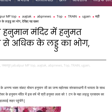
ज्योतिष
अपराध
पॉलीटिक्स
खेल
व्यवसाय
लाइफ स्ट
lpur MP top
aajtak
abpnews
Top
TRAIN
ujjain
बड़ी
िक के लड्डु का भोग, देखिए यह खबर
हनुमान मंदिर में हनुमत
 से अधिक के लड्डु का भोग,
,
जबलपुर jabalpur MP top,
aajtak,
abpnews,
Top,
TRAIN,
ujjain,
ाम के अनन्य भक्त संकट मोचन हनुमान जी का जन्म महोत्सव संस्कारधानी में भव्यता के साथ
रिसर के हनुमान मंदिर में इस वर्ष भी श्री हनुमत लला को 1 टन के महा लड्डू प्रसादम का
 हलवाई शहर पहुंचेंगे|