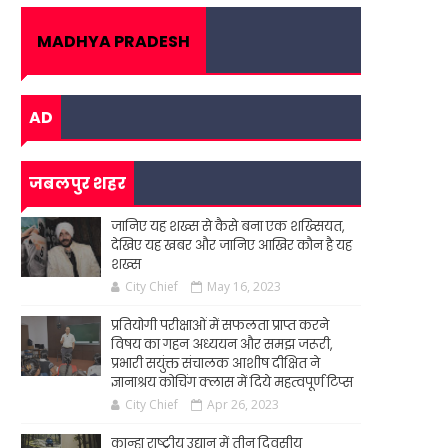
MADHYA PRADESH
AD
जबलपुर शहर
जानिए यह शख्स से कैसे बना एक शख्सियत,
देखिए यह खबर और जानिए आखिर कौन है यह
शख्स
City Chief
May 16, 2023
प्रतियोगी परीक्षाओं में सफलता प्राप्त करने
विषय का गहन अध्ययन और समझ जरूरी,
प्रभारी सयुंक्त संचालक आशीष दीक्षित ने
ज्ञानाश्रय कोचिंग क्लास में दिये महत्वपूर्ण टिप्स
City Chief
Apr 26, 2023
कान्हा राष्ट्रीय उद्यान में तीन दिवसीय