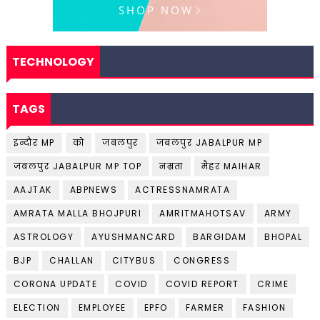
TECHNOLOGY
TAGS
इन्दौर MP
को
जबलपुर
जबलपुर JABALPUR MP
जबलपुर JABALPUR MP TOP
नम्रता
मैहर MAIHAR
AAJTAK
ABPNEWS
ACTRESSNAMRATA
AMRATA MALLA BHOJPURI
AMRITMAHOTSAV
ARMY
ASTROLOGY
AYUSHMANCARD
BARGIDAM
BHOPAL
BJP
CHALLAN
CITYBUS
CONGRESS
CORONA UPDATE
COVID
COVID REPORT
CRIME
ELECTION
EMPLOYEE
EPFO
FARMER
FASHION