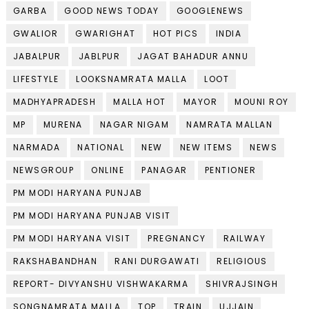
GARBA
GOOD NEWS TODAY
GOOGLENEWS
GWALIOR
GWARIGHAT
HOT PICS
INDIA
JABALPUR
JABLPUR
JAGAT BAHADUR ANNU
LIFESTYLE
LOOKSNAMRATA MALLA
LOOT
MADHYAPRADESH
MALLA HOT
MAYOR
MOUNI ROY
MP
MURENA
NAGAR NIGAM
NAMRATA MALLAN
NARMADA
NATIONAL
NEW
NEW ITEMS
NEWS
NEWSGROUP
ONLINE
PANAGAR
PENTIONER
PM MODI HARYANA PUNJAB
PM MODI HARYANA PUNJAB VISIT
PM MODI HARYANA VISIT
PREGNANCY
RAILWAY
RAKSHABANDHAN
RANI DURGAWATI
RELIGIOUS
REPORT- DIVYANSHU VISHWAKARMA
SHIVRAJSINGH
SONGNAMRATA MALLA
TOP
TRAIN
UJJAIN