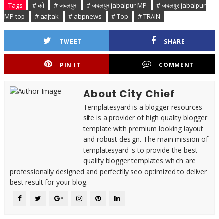
Tags
# को
# जबलपुर
# जबलपुर jabalpur MP
# जबलपुर jabalpur
MP top
# aajtak
# abpnews
# Top
# TRAIN
TWEET
SHARE
PIN IT
COMMENT
About City Chief
Templatesyard is a blogger resources
site is a provider of high quality blogger
template with premium looking layout
and robust design. The main mission of
templatesyard is to provide the best
quality blogger templates which are
professionally designed and perfectlly seo optimized to deliver
best result for your blog.