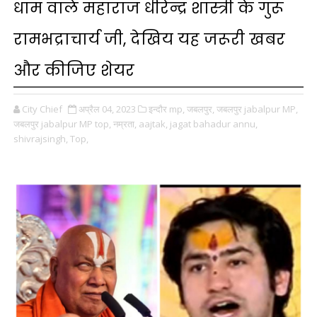
धाम वाले महाराज धीरेन्द्र शास्त्री के गुरू
रामभद्राचार्य जी, देखिय यह जरूरी खबर
और कीजिए शेयर
City Chief
अप्रैल 04, 2023
इन्दौर mp,
जबलपुर,
जबलपुर jabalpur MP,
जबलपुर jabalpur MP top,
नम्रता,
aajtak,
jagat bahadur annu,
shivrajsingh,
Top,