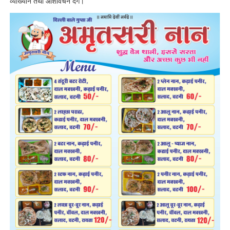
व्याख्यान तथा आशीर्वचन देंगे।