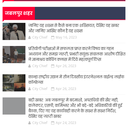
जबलपुर शहर
जानिए यह शख्स से कैसे बना एक शख्सियत, देखिए यह खबर
और जानिए आखिर कौन है यह शख्स
City Chief
May 16, 2023
प्रतियोगी परीक्षाओं में सफलता प्राप्त करने विषय का गहन
अध्ययन और समझ जरूरी, प्रभारी सयुंक्त संचालक आशीष दीक्षित
ने ज्ञानाश्रय कोचिंग क्लास में दिये महत्वपूर्ण टिप्स
City Chief
Apr 26, 2023
कान्हा राष्ट्रीय उद्यान में तीन दिवसीय इंटरनेशनल वाईल्ड लाईफ
कॉन्फ्रेन्स
City Chief
Apr 26, 2023
बड़ी खबर: अब जबलपुर में बदमाशों, अपराधियों की खैर नहीं,
कलेक्टर, एसपी, कमिश्नर और भी बड़े-बड़े अधिकारियों की हुई
बैठक, दिए गए यह कार्यवाही करने के सख्त से सख्त निर्देश,
देखिए यह जरूरी खबर
City Chief
Apr 24, 2023