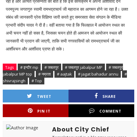
रहा है और अत्यंत प्रसन्नता की बात है कि इस कार्यक्रम में अपना आशीर्वाद देने
परमपूज्य जगतगुरु स्वामी रामभद्राचार्य जी महाराज का आगमन होने जा रहा है। उक्त
संबंध की जानकारी प्रेस विज्ञिप्त जारी करते हुए समरसता सेवा संगठन के मीडिया
प्रभारी संदीप यादव ने दी है। वहीं बताया गया है कि फिलहाल में आयोजन स्थल का
अभी चयन नहीं हो सका है, जिसका चयन होते ही आमजन को आयोजन स्थल की
जानकारी भी प्रदान की जाएगी, ताकि सभी नगरवासियों को रामभद्राचार्य जी का
आर्शीवचन और आर्शीवाद प्राप्त हो सके।
Tags
# इन्दौर mp
# जबलपुर
# जबलपुर jabalpur MP
# जबलपुर
jabalpur MP top
# नम्रता
# aajtak
# jagat bahadur annu
#
shivrajsingh
# Top
TWEET
SHARE
PIN IT
COMMENT
About City Chief