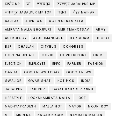
इन्दौर MP
को
जबलपुर
जबलपुर JABALPUR MP
जबलपुर JABALPUR MP TOP
नम्रता
मैहर MAIHAR
AAJTAK
ABPNEWS
ACTRESSNAMRATA
AMRATA MALLA BHOJPURI
AMRITMAHOTSAV
ARMY
ASTROLOGY
AYUSHMANCARD
BARGIDAM
BHOPAL
BJP
CHALLAN
CITYBUS
CONGRESS
CORONA UPDATE
COVID
COVID REPORT
CRIME
ELECTION
EMPLOYEE
EPFO
FARMER
FASHION
GARBA
GOOD NEWS TODAY
GOOGLENEWS
GWALIOR
GWARIGHAT
HOT PICS
INDIA
JABALPUR
JABLPUR
JAGAT BAHADUR ANNU
LIFESTYLE
LOOKSNAMRATA MALLA
LOOT
MADHYAPRADESH
MALLA HOT
MAYOR
MOUNI ROY
MP
MURENA
NAGAR NIGAM
NAMRATA MALLAN