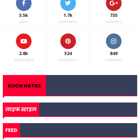
3.5k
1.7k
735
Likes
Followers
Followers
2.8k
524
849
Subscribes
Followers
Followers
KUCH HATKE
लाइफ स्टाइल
FEED