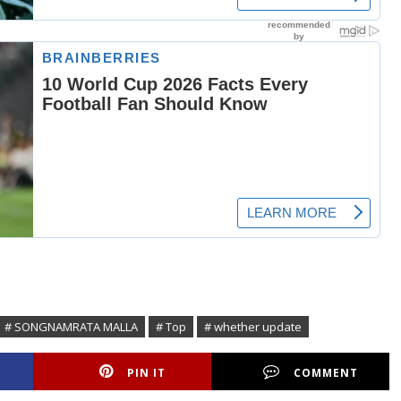
# SONGNAMRATA MALLA
# Top
# whether update
PIN IT
COMMENT