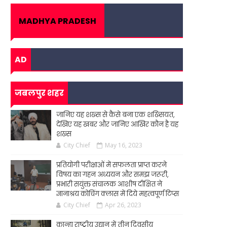
MADHYA PRADESH
AD
जबलपुर शहर
जानिए यह शख्स से कैसे बना एक शख्सियत,
देखिए यह खबर और जानिए आखिर कौन है यह
शख्स
City Chief
May 16, 2023
प्रतियोगी परीक्षाओं में सफलता प्राप्त करने
विषय का गहन अध्ययन और समझ जरूरी,
प्रभारी सयुंक्त संचालक आशीष दीक्षित ने
ज्ञानाश्रय कोचिंग क्लास में दिये महत्वपूर्ण टिप्स
City Chief
Apr 26, 2023
कान्हा राष्ट्रीय उद्यान में तीन दिवसीय