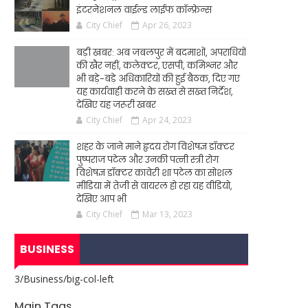
इंटरनेशनल वाईल्ड लाईफ कॉन्फ्रेन्स
City Chief
Apr 26, 2023
बड़ी खबर: अब जबलपुर में बदमाशों, अपराधियों
की खैर नहीं, कलेक्टर, एसपी, कमिश्नर और
भी बड़े-बड़े अधिकारियों की हुई बैठक, दिए गए
यह कार्यवाही करने के सख्त से सख्त निर्देश,
देखिए यह जरूरी खबर
City Chief
Apr 24, 2023
शहर के जाने माने हृदय रोग विशेषज्ञ डॉक्टर
पुष्पराज पटेल और उनकी पत्नी स्त्री रोग
विशेषज्ञ डॉक्टर कावेरी शा पटेल का सोशल
मीडिया में तेजी से वायरल हो रहा यह वीडियो,
देखिए आप भी
City Chief
Mar 13, 2023
BUSINESS
3/Business/big-col-left
Main Tags