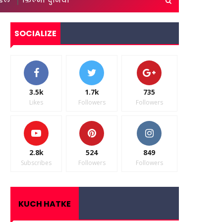
ाइल
फ़िल्मी दुनिया
SOCIALIZE
3.5k
1.7k
735
Likes
Followers
Followers
2.8k
524
849
Subscribes
Followers
Followers
KUCH HATKE